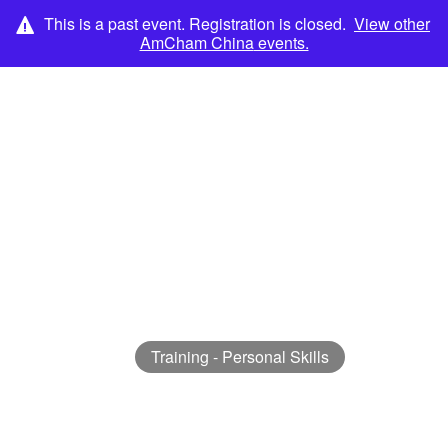
This is a past event. Registration is closed.
View other
AmCham China
events.
LOG IN
NOVEMBER 16 - 18, 2024 GMT+8
// BEIJING, CHINA
[Beijing, CN] Finance
Leadership Elite Program
中国美国商会卓越财务高管培训项目
Training - Personal Skills