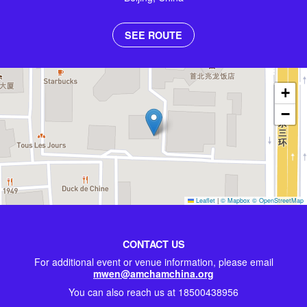
SEE ROUTE
+
−
Leaflet
|
© Mapbox
© OpenStreetMap
CONTACT US
For additional event or venue information, please email
mwen@amchamchina.org
You can also reach us at 18500438956