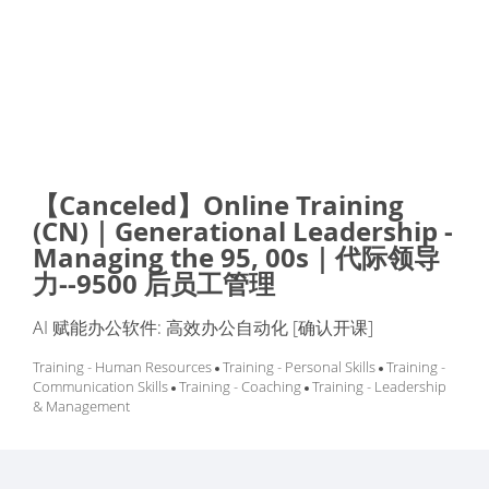
【Canceled】Online Training
(CN)｜Generational Leadership -
Managing the 95, 00s｜代际领导
力--9500 后员工管理
AI 赋能办公软件: 高效办公自动化 [确认开课]
Training - Human Resources
Training - Personal Skills
Training -
Communication Skills
Training - Coaching
Training - Leadership
& Management