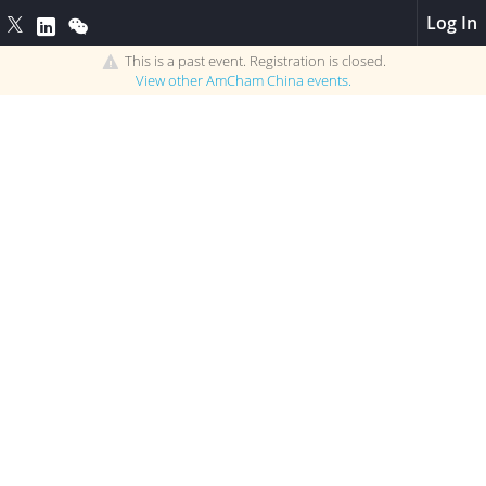
Log In
This is a past event. Registration is closed.
View other
AmCham China
events.