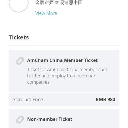
金牌讲师
at
易迪思中国
View More
Tickets
AmCham China Member Ticket
Ticket for AmCham China member card
holder and employ from member
companies
Standard Price
RMB 980
Non-member Ticket