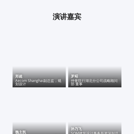
演讲嘉宾
郑超
罗昭
Aecom Shanghai
副总监，规
仲量联行湖北分公司
战略顾问
划设计
部 董事
孙乃飞
魏主凯
SOM建筑设计事务所
资深副总