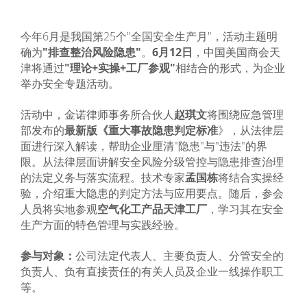
今年6月是我国第25个"全国安全生产月"，活动主题明
确为
"排查整治风险隐患"
。
6月12日
，中国美国商会天
津将通过
"理论+实操+工厂参观"
相结合的形式，为企业
举办安全专题活动。
活动中，金诺律师事务所合伙人
赵琪文
将围绕应急管理
部发布的
最新版《重大事故隐患判定标准
》，从法律层
面进行深入解读，帮助企业厘清"隐患"与"违法"的界
限。从法律层面讲解安全风险分级管控与隐患排查治理
的法定义务与落实流程。技术专家
孟国栋
将结合实操经
验，介绍重大隐患的判定方法与应用要点。随后，参会
人员将实地参观
空气化工产品天津工厂
，学习其在安全
生产方面的特色管理与实践经验。
参与对象：
公司法定代表人、主要负责人、分管安全的
负责人、负有直接责任的有关人员及企业一线操作职工
等。