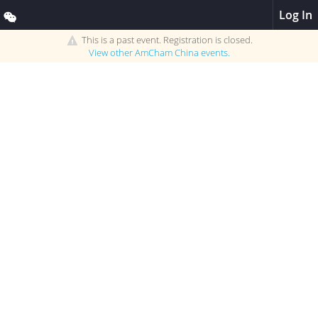
Log In
This is a past event. Registration is closed.
View other
AmCham China
events.