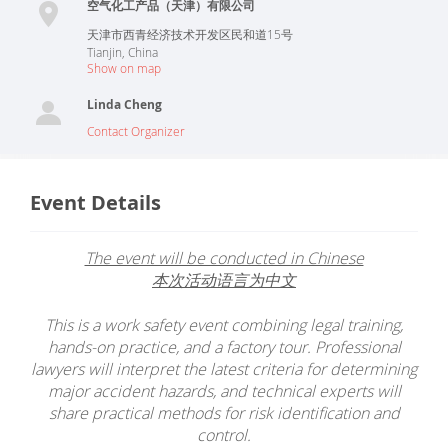
空气化工产品（天津）有限公司
天津市西青经济技术开发区民和道15号
Tianjin
,
China
Show on map
Linda Cheng
Contact Organizer
Event Details
The event will be conducted in Chinese
本次活动语言为中文
This is a work safety event combining legal training,
hands-on practice, and a factory tour. Professional
lawyers will interpret the latest criteria for determining
major accident hazards, and technical experts will
share practical methods for risk identification and
control.