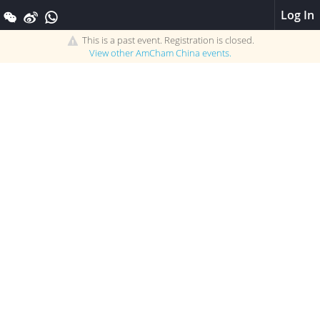
Log In
This is a past event. Registration is closed.
View other
AmCham China
events.