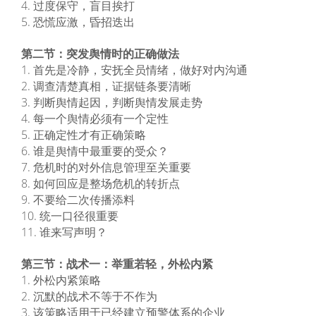
4. 过度保守，盲目挨打
5. 恐慌应激，昏招迭出
第二节：突发舆情时的正确做法
1. 首先是冷静，安抚全员情绪，做好对内沟通
2. 调查清楚真相，证据链条要清晰
3. 判断舆情起因，判断舆情发展走势
4. 每一个舆情必须有一个定性
5. 正确定性才有正确策略
6. 谁是舆情中最重要的受众？
7. 危机时的对外信息管理至关重要
8. 如何回应是整场危机的转折点
9. 不要给二次传播添料
10. 统一口径很重要
11. 谁来写声明？
第三节：战术一：举重若轻，外松内紧
1. 外松内紧策略
2. 沉默的战术不等于不作为
3. 该策略适用于已经建立预警体系的企业