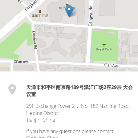
天津市和平区南京路189号津汇广场2座29层 大会
议室
29F Exchange Tower 2， No. 189 Nanjing Road,
Heping District
Tianjin
,
China
If you have any questions please contact