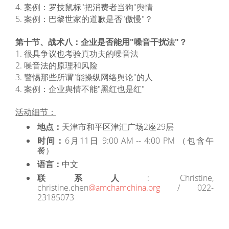
4. 案例：罗技鼠标"把消费者当狗"舆情
5. 案例：巴黎世家的道歉是否"傲慢"？
第十节、战术八：企业是否能用"噪音干扰法"？
1. 很具争议也考验真功夫的噪音法
2. 噪音法的原理和风险
3. 警惕那些所谓"能操纵网络舆论"的人
4. 案例：企业舆情不能"黑红也是红"
活动细节：
地点：
天津市和平区津汇广场2座29层
时间：
6月11日 9:00 AM -- 4:00 PM （包含午
餐）
语言：
中文
联系人
: Christine,
christine.chen
@amchamchina.org
/ 022-
23185073