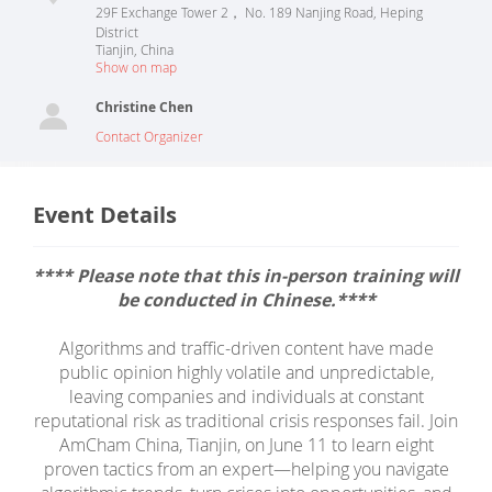
29F Exchange Tower 2， No. 189 Nanjing Road, Heping
District
Tianjin
,
China
Show on map
Christine Chen
Contact Organizer
Event Details
**** Please note that this in-person training will
be conducted in Chinese.****
Algorithms and traffic-driven content have made
public opinion highly volatile and unpredictable,
leaving companies and individuals at constant
reputational risk as traditional crisis responses fail. Join
AmCham China, Tianjin, on June 11 to learn eight
proven tactics from an expert—helping you navigate