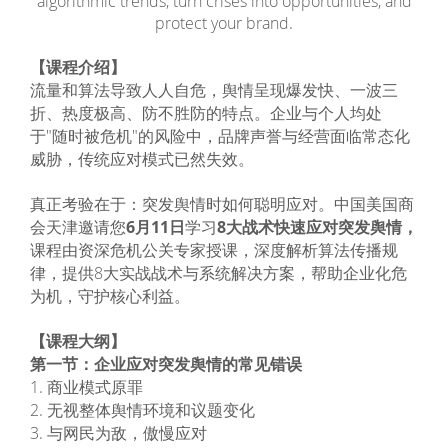
algorithmic trends, turn crises into opportunities, and
protect your brand.
【课程介绍】
流量和算法导致人人自危，舆情呈现爆发快、一波三
折、热度极高、防不胜防的特点。企业与个人均处
于"随时被危机"的风险中，品牌声誉与经营面临常态化
威胁，传统应对模式已然失效。
真正考验在于：突发舆情时如何聪明应对。中国美国商
会天津邀请您
6月11日
学习
8大战术快速应对突发舆情，
课程由资深危机公关专家授课，深度解析算法传播规
律，提供8大实战战术与系统解决方案，帮助企业化危
为机，守护核心利益。
【课程大纲】
第一节：企业应对突发舆情的常见错误
1. 商业模式原罪
2. 无视整体舆情环境和议题变化
3. 与网民为敌，傲慢应对