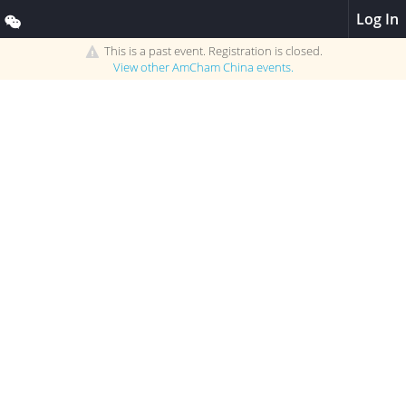
Log In
This is a past event. Registration is closed.
View other
AmCham China
events.