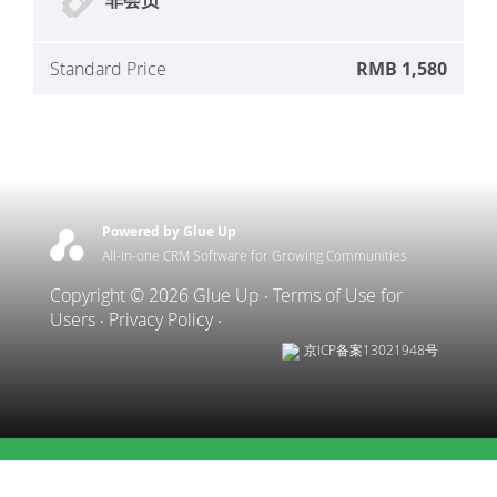
非会员
Standard Price
RMB 1,580
Powered by Glue Up
All-in-one CRM Software for Growing Communities
Copyright © 2026 Glue Up
Terms of Use for
Users
Privacy Policy
京ICP备案13021948号