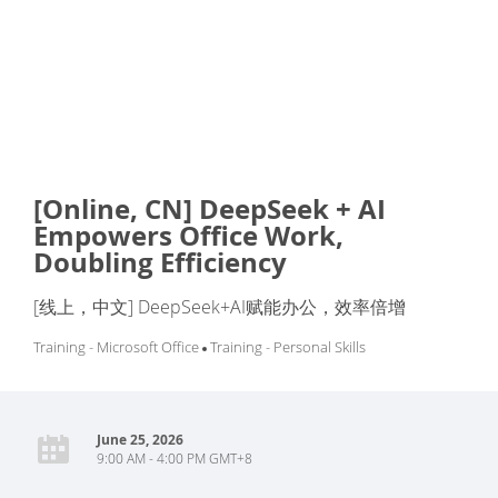
[Online, CN] DeepSeek + AI
Empowers Office Work,
Doubling Efficiency
[线上，中文] DeepSeek+AI赋能办公，效率倍增
Training - Microsoft Office
Training - Personal Skills
June 25, 2026
9:00 AM - 4:00 PM GMT+8