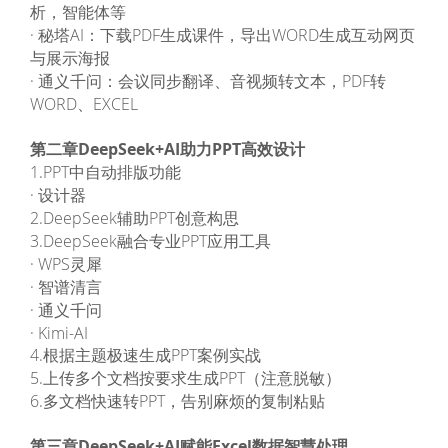
析，智能体等
· 秘塔AI：下载PDF生成课件，导出WORD生成互动网页
与展示海报
· 通义千问：会议同步翻译、音视频转文本，PDF转
WORD、EXCEL
第二章DeepSeek+AI助力PPT高效设计
1.PPT中自动排版功能
· 设计器
2.DeepSeek辅助PPT创意构思
3.DeepSeek融合专业PPT应用工具
· WPS灵犀
· 智谱清言
· 通义千问
· Kimi-AI
4.根据主题极速生成PPT案例实战
5.上传多个文档按要求生成PPT（注意脱敏）
6.多文档快速转PPT，告别麻烦的复制粘贴
第三章DeepSeek+AI赋能Excel数据智慧处理