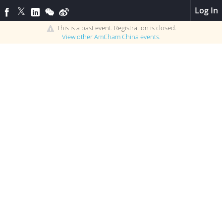
Log In
This is a past event. Registration is closed.
View other
AmCham China
events.