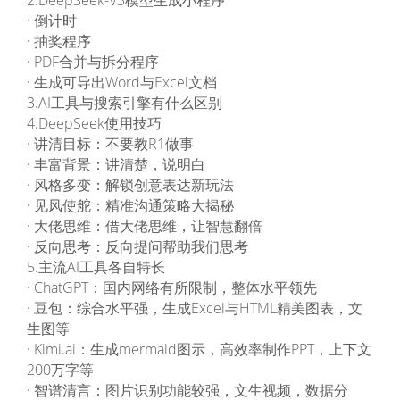
2.DeepSeek-V3模型生成小程序
· 倒计时
· 抽奖程序
· PDF合并与拆分程序
· 生成可导出Word与Excel文档
3.AI工具与搜索引擎有什么区别
4.DeepSeek使用技巧
· 讲清目标：不要教R1做事
· 丰富背景：讲清楚，说明白
· 风格多变：解锁创意表达新玩法
· 见风使舵：精准沟通策略大揭秘
· 大佬思维：借大佬思维，让智慧翻倍
· 反向思考：反向提问帮助我们思考
5.主流AI工具各自特长
· ChatGPT：国内网络有所限制，整体水平领先
· 豆包：综合水平强，生成Excel与HTML精美图表，文
生图等
· Kimi.ai：生成mermaid图示，高效率制作PPT，上下文
200万字等
· 智谱清言：图片识别功能较强，文生视频，数据分