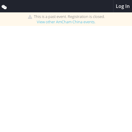
Log In
This is a past event. Registration is closed.
View other
AmCham China
events.