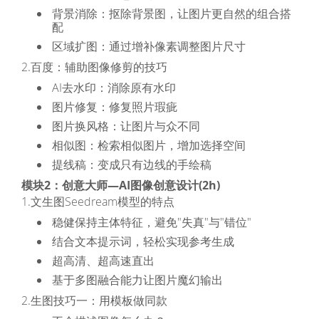
背景消除：抠除背景图，让图片更自然的组合搭
配
区域扩图：通过增补像素调整图片尺寸
2.百度：辅助图像修剪的技巧
AI去水印：消除原有水印
图片修复：修复照片瑕疵
图片换风格：让图片与众不同
相似图：检索相似图片，增加选择空间
提线稿：变成只有边线的手绘稿
模块2：创意大师—AI图像创意设计(2h)
1.文生图Seedream模型的特点
稳健保持主体特征，避免"失真"与"错位"
结合文本提示词，轻松实现参考生成
超高清、超高速直出
基于多图融合能力让图片魔幻输出
2.生图技巧一：用模板做同款