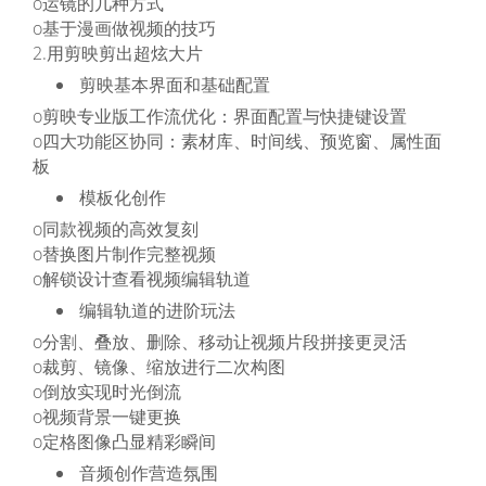
o运镜的几种方式
o基于漫画做视频的技巧
2.用剪映剪出超炫大片
剪映基本界面和基础配置
o剪映专业版工作流优化：界面配置与快捷键设置
o四大功能区协同：素材库、时间线、预览窗、属性面
板
模板化创作
o同款视频的高效复刻
o替换图片制作完整视频
o解锁设计查看视频编辑轨道
编辑轨道的进阶玩法
o分割、叠放、删除、移动让视频片段拼接更灵活
o裁剪、镜像、缩放进行二次构图
o倒放实现时光倒流
o视频背景一键更换
o定格图像凸显精彩瞬间
音频创作营造氛围