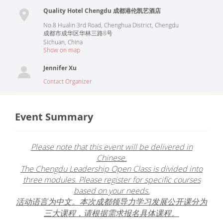
Quality Hotel Chengdu 成都港伦凯艺酒店
No.8 Hualin 3rd Road, Chenghua District, Chengdu
成都市成华区华林三路8号
Sichuan
,
China
Show on map
Jennifer Xu
Contact Organizer
Event Summary
Please note that this event will be delivered in
Chinese.
The Chengdu Leadership Open Class is divided into
three modules. Please register for specific courses
based on your needs.
活动语言为中文。本次成都领导力学习发展公开课分为
三大课程，请根据需求报名具体课程。