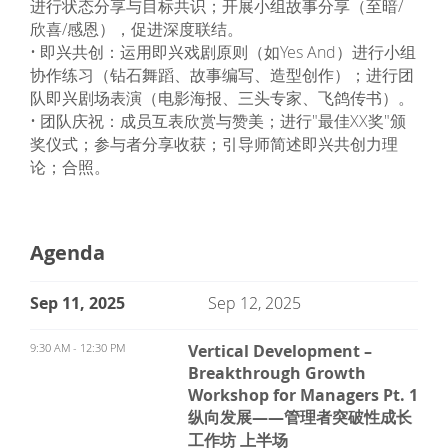
进行状态分享与目标共识；开展小组故事分享（至暗/
欣喜/感恩），促进深度联结。
• 即兴共创：运用即兴戏剧原则（如Yes And）进行小组
协作练习（钻石舞蹈、故事编写、造型创作）；进行团
队即兴剧场表演（电影海报、三头专家、飞鸽传书）。
• 团队庆祝：成员互表欣赏与赞美；进行"最佳XX奖"颁
奖仪式；参与者分享收获；引导师简述即兴共创力理
论；合照。
Agenda
Sep 11, 2025
Sep 12, 2025
9:30 AM - 12:30 PM
Vertical Development –
Breakthrough Growth
Workshop for Managers Pt. 1
纵向发展——管理者突破性成长
工作坊 上半场