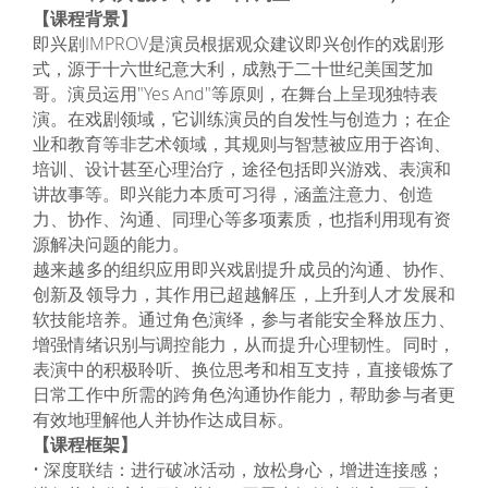
【课程背景】
即兴剧IMPROV是演员根据观众建议即兴创作的戏剧形
式，源于十六世纪意大利，成熟于二十世纪美国芝加
哥。演员运用"Yes And"等原则，在舞台上呈现独特表
演。在戏剧领域，它训练演员的自发性与创造力；在企
业和教育等非艺术领域，其规则与智慧被应用于咨询、
培训、设计甚至心理治疗，途径包括即兴游戏、表演和
讲故事等。即兴能力本质可习得，涵盖注意力、创造
力、协作、沟通、同理心等多项素质，也指利用现有资
源解决问题的能力。
越来越多的组织应用即兴戏剧提升成员的沟通、协作、
创新及领导力，其作用已超越解压，上升到人才发展和
软技能培养。通过角色演绎，参与者能安全释放压力、
增强情绪识别与调控能力，从而提升心理韧性。同时，
表演中的积极聆听、换位思考和相互支持，直接锻炼了
日常工作中所需的跨角色沟通协作能力，帮助参与者更
有效地理解他人并协作达成目标。
【课程框架】
• 深度联结：进行破冰活动，放松身心，增进连接感；