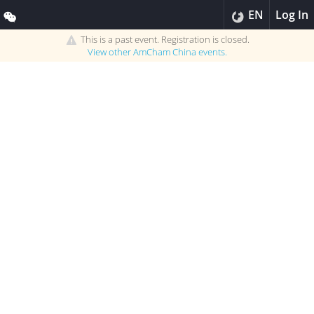
EN
Log In
This is a past event. Registration is closed.
View other
AmCham China
events.