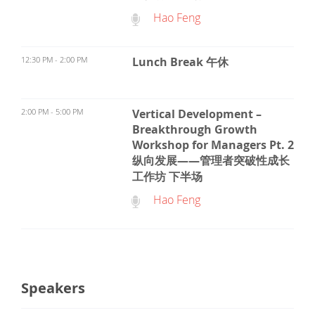
Hao Feng
12:30 PM - 2:00 PM
Lunch Break 午休
2:00 PM - 5:00 PM
Vertical Development –
Breakthrough Growth
Workshop for Managers Pt. 2
纵向发展——管理者突破性成长
工作坊 下半场
Hao Feng
Speakers