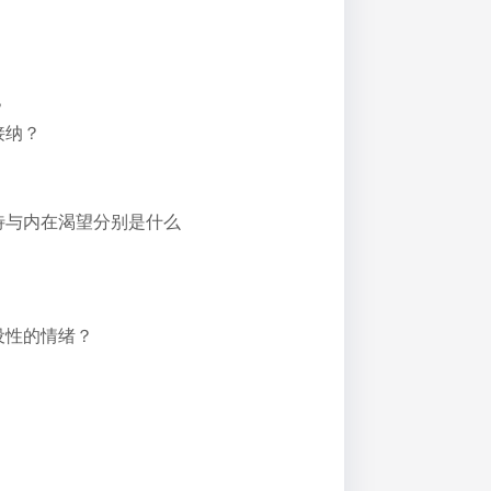
？
接纳？
待与内在渴望分别是什么
设性的情绪？