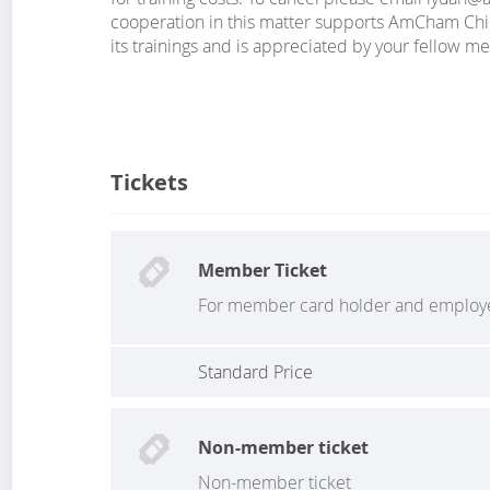
cooperation in this matter supports AmCham China
its trainings and is appreciated by your fellow 
Tickets
Member Ticket
For member card holder and emplo
Standard Price
Non-member ticket
Non-member ticket