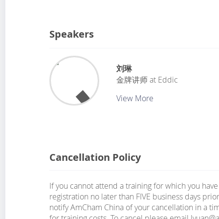
Speakers
刘琳
金牌讲师
at
Eddic
View More
Cancellation Policy
If you cannot attend a training for which you have
registration no later than FIVE business days prior t
notify AmCham China of your cancellation in a tim
for training costs. To cancel please email lyuan