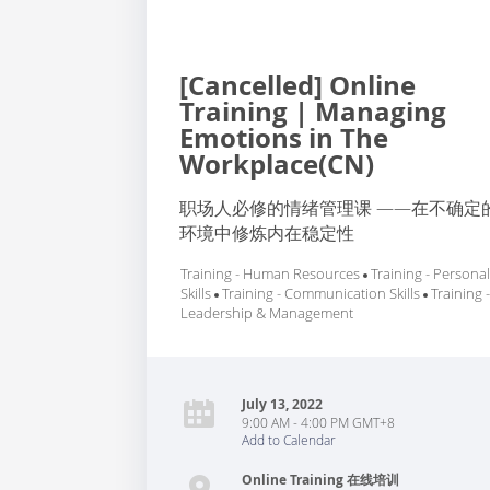
[Cancelled] Online
Training | Managing
Emotions in The
Workplace(CN)
职场人必修的情绪管理课 ——在不确定
环境中修炼内在稳定性
Training - Human Resources
Training - Persona
Skills
Training - Communication Skills
Training 
Leadership & Management
July 13, 2022
9:00 AM - 4:00 PM GMT+8
Add to Calendar
Online Training 在线培训