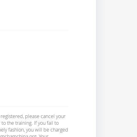
 registered, please cancel your
o the training. If you fail to
ely fashion, you will be charged
@amchamchina.org. Your