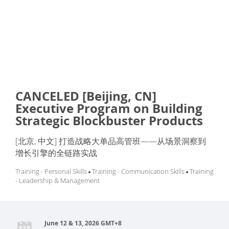
CANCELED [Beijing, CN]
Executive Program on Building
Strategic Blockbuster Products
[北京, 中文] 打造战略大单品高管班——从场景洞察到
增长引擎的全链路实战
Training - Personal Skills
Training - Communication Skills
Training
- Leadership & Management
June 12 & 13, 2026 GMT+8