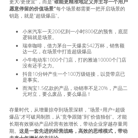
更大/更便宜"，而是"
谁能更精准地定义并主导一个用户
愿意停留的价值场景"
每个场景都需要一把开启场景的
钥匙，就是"超级爆品"。
小米汽车一天200亿到一小时800亿的预售，底层
逻辑就是场景。
瑞幸咖啡，借力茅台一天爆卖542万杯，销售额
达一亿，在场景中打造超级爆品
小牛电动车1000个门店，打的雅迪10000个门店
没有还手之力。
抖音10分钟产生一个100万级链接，以货带店已
是事实。
而淘宝1.5亿款的产品，动销率不足20%，产品二
元对立，要么废品，要么爆品！
存量时代，从增量掠夺到场景深耕，"场景+用户+超级
爆品"才可破局制胜，从"竞争跟随"到"价值独创"。才能
长期有效驱动产品经营有效增长，带动企业穿越存量周
期。
这是一套先进的经营战略，高效的思维模式，带动