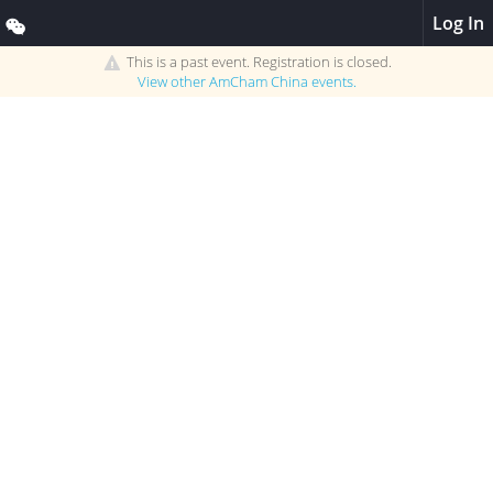
Log In
This is a past event. Registration is closed.
View other
AmCham China
events.