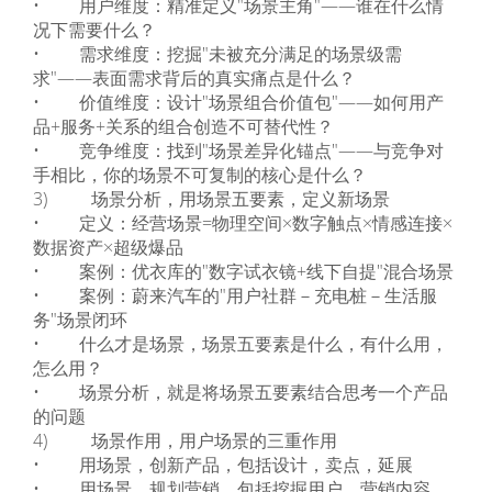
• 用户维度：精准定义"场景主角"——谁在什么情
况下需要什么？
• 需求维度：挖掘"未被充分满足的场景级需
求"——表面需求背后的真实痛点是什么？
• 价值维度：设计"场景组合价值包"——如何用产
品+服务+关系的组合创造不可替代性？
• 竞争维度：找到"场景差异化锚点"——与竞争对
手相比，你的场景不可复制的核心是什么？
3) 场景分析，用场景五要素，定义新场景
• 定义：经营场景=物理空间×数字触点×情感连接×
数据资产×超级爆品
• 案例：优衣库的"数字试衣镜+线下自提"混合场景
• 案例：蔚来汽车的"用户社群－充电桩－生活服
务"场景闭环
• 什么才是场景，场景五要素是什么，有什么用，
怎么用？
• 场景分析，就是将场景五要素结合思考一个产品
的问题
4) 场景作用，用户场景的三重作用
• 用场景，创新产品，包括设计，卖点，延展
• 用场景，规划营销，包括挖掘用户，营销内容，