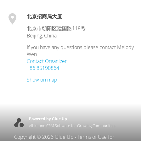
北京招商局大厦
北京市朝阳区建国路118号
Beijing
,
China
If you have any questions please contact Melody
Wen
Contact Organizer
+86 85190864
Show on map
Powered by Glue Up
All-in-one CRM Software for Growing Communities
Copyright © 2026 Glue Up
Terms of Use for