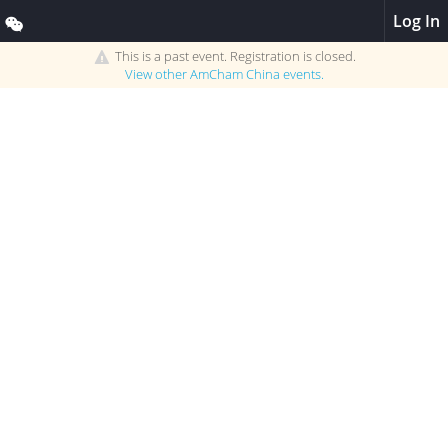
Log In
This is a past event. Registration is closed.
View other
AmCham China
events.