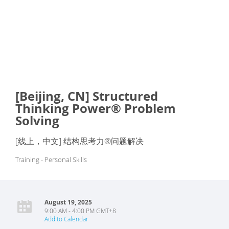
[Beijing, CN] Structured
Thinking Power® Problem
Solving
[线上，中文] 结构思考力®问题解决
Training - Personal Skills
August 19, 2025
9:00 AM - 4:00 PM GMT+8
Add to Calendar