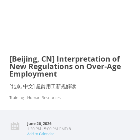
[Beijing, CN] Interpretation of
New Regulations on Over-Age
Employment
[北京, 中文] 超龄用工新规解读
Training - Human Resources
June 26, 2026
1:30 PM - 5:00 PM GMT+8
Add to Calendar