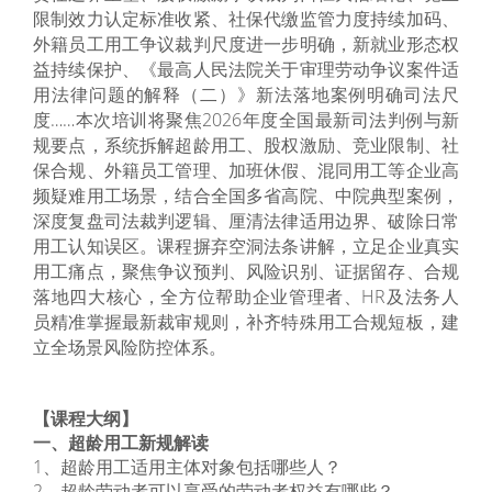
限制效力认定标准收紧、社保代缴监管力度持续加码、
外籍员工用工争议裁判尺度进一步明确，新就业形态权
益持续保护、《最高人民法院关于审理劳动争议案件适
用法律问题的解释（二）》新法落地案例明确司法尺
度……本次培训将聚焦2026年度全国最新司法判例与新
规要点，系统拆解超龄用工、股权激励、竞业限制、社
保合规、外籍员工管理、加班休假、混同用工等企业高
频疑难用工场景，结合全国多省高院、中院典型案例，
深度复盘司法裁判逻辑、厘清法律适用边界、破除日常
用工认知误区。课程摒弃空洞法条讲解，立足企业真实
用工痛点，聚焦争议预判、风险识别、证据留存、合规
落地四大核心，全方位帮助企业管理者、HR及法务人
员精准掌握最新裁审规则，补齐特殊用工合规短板，建
立全场景风险防控体系。
【课程大纲】
一、超龄用工新规解读
1、超龄用工适用主体对象包括哪些人？
2、超龄劳动者可以享受的劳动者权益有哪些？