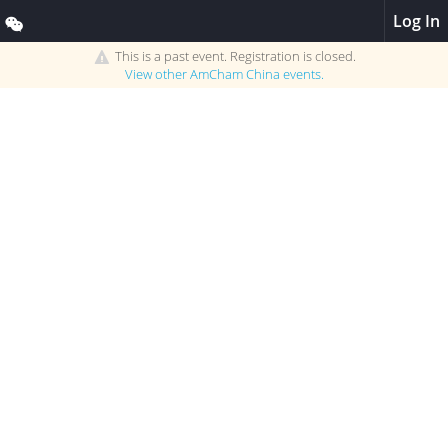
Log In
This is a past event. Registration is closed.
View other
AmCham China
events.