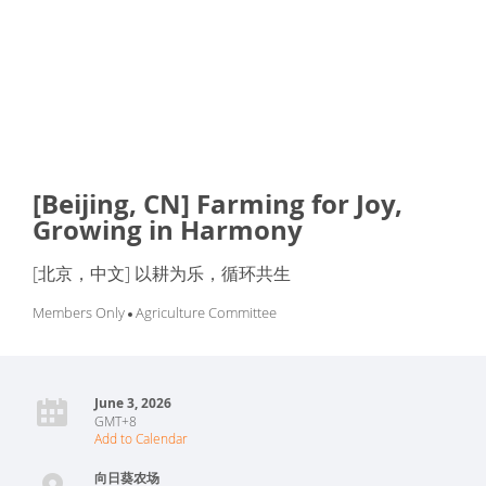
[Beijing, CN] Farming for Joy,
Growing in Harmony
[北京，中文] 以耕为乐，循环共生
Members Only
Agriculture Committee
June 3, 2026
GMT+8
Add to Calendar
向日葵农场