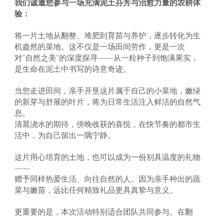
我们诚邀您参与一场充满泥土芬芳与治愈力量的农耕体
验：
将一片土地从翻整、堆肥到育苗与养护，逐步转化为生
机盎然的菜地。这不仅是一场田间劳作，更是一次
对"自然之美"的深度探寻——从一粒种子到饱满果实，
是生命在泥土中书写的诗意奇迹。
当您走进田间，亲手开垦这片属于自己的小菜地，嫩绿
的新芽与舒展的叶片，将为日常生活注入鲜活的自然气
息。
清晨浇水的期待，傍晚收获的喜悦，在快节奏的都市生
活中，为自己留出一隅宁静。
这片用心培育的土地，也可以成为一份别具温度的礼物
——
赠予同样热爱生活、向往自然的人。因为亲手种出的蔬
菜与嫩苗，远比任何精致礼品更具真挚与意义。
更重要的是，本次活动特别适合团队共同参与。在翻