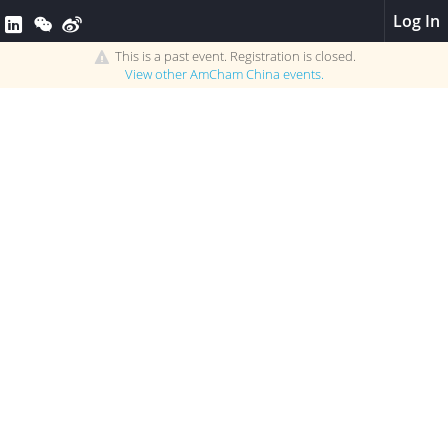
Log In
This is a past event. Registration is closed.
View other
AmCham China
events.