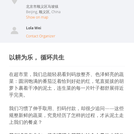
北京市顺义区马坡镇
Beijing
,
顺义区
,
China
Show on map
Lola Wei
Contact Organizer
以耕为乐， 循环共生
在超市里，我们总能轻易看到码放整齐、色泽鲜亮的蔬
菜：圆润饱满的番茄泛着恰到好处的红，笔直挺拔的胡
萝卜裹着干净的泥土，连生菜的每一片叶子都舒展得近
乎完美。
我们习惯了伸手取用、扫码付款，却很少追问——这些
规整新鲜的蔬菜，究竟经历了怎样的过程，才从泥土走
上我们的餐桌？