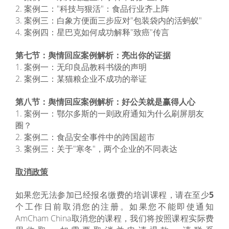
2. 案例二："科技与狠活"：食品行业齐上阵
3. 案例三：白象方便面三步应对"包装袋内的活蚂蚁"
4. 案例四：星巴克如何成功解释"致癌"传言
第七节：舆情回应案例解析：亮出你的证据
1. 案例一：无印良品教科书级的声明
2. 案例二：某猫粮企业不成功的举证
第八节：舆情回应案例解析：好公关就是赢得人心
1. 案例一：鄂尔多斯的一则政府通知为什么刷屏朋友
圈？
2. 案例二：食品安全事件中的跨国超市
3. 案例三：关于"寒冬"，两个企业的不同表达
取消政策
如果您无法参加已经报名缴费的培训课程，请在至少
5
个工作日前取消您的注册。如果您不能即使通知
AmCham China取消您的课程，我们将按照课程实际费