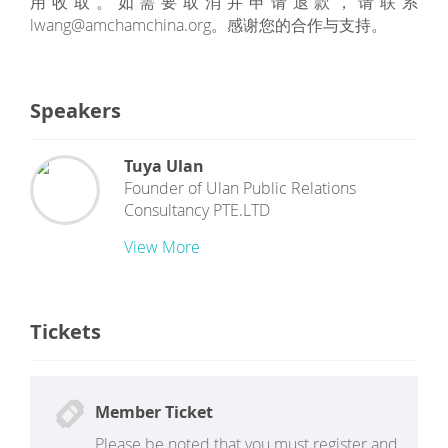
用收取。如需要取消并申请退款，请联系
lwang@amchamchina.org。感谢您的合作与支持。
Speakers
Tuya Ulan
Founder of Ulan Public Relations
Consultancy PTE.LTD
View More
Tickets
Member Ticket
Please be noted that you must register and