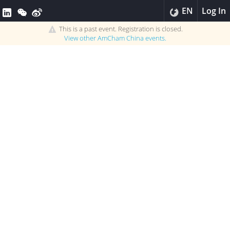
EN
Log In
This is a past event. Registration is closed.
View other
AmCham China
events.