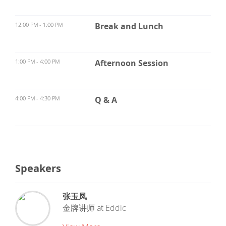
12:00 PM - 1:00 PM
Break and Lunch
1:00 PM - 4:00 PM
Afternoon Session
4:00 PM - 4:30 PM
Q & A
Speakers
张玉凤
金牌讲师
at
Eddic