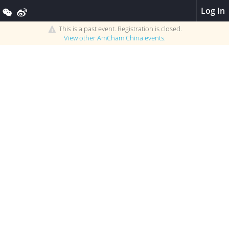
Log In
This is a past event. Registration is closed.
View other
AmCham China
events.