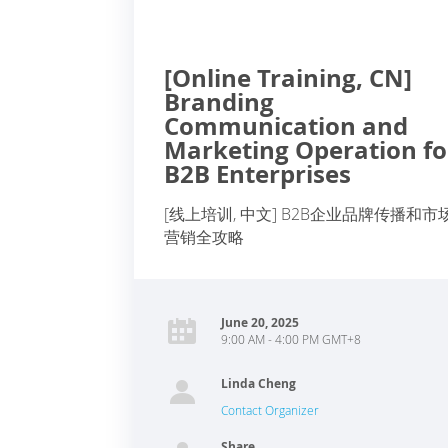
[Online Training, CN]
Branding
Communication and
Marketing Operation fo
B2B Enterprises
[线上培训, 中文] B2B企业品牌传播和市
营销全攻略
June 20, 2025
9:00 AM - 4:00 PM GMT+8
Linda Cheng
Contact Organizer
Share