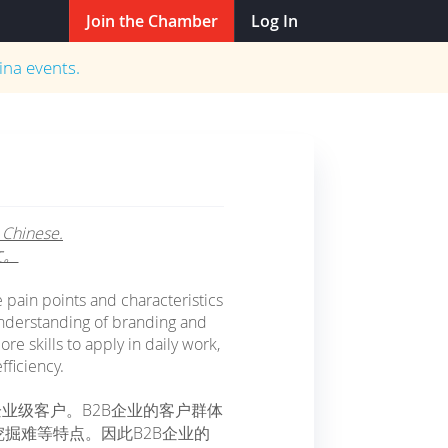
Join the Chamber
Log In
ina
events.
 Chinese.
文。
 pain points and characteristics
understanding of branding and
 skills to apply in daily work,
ficiency.
业级客户。B2B企业的客户群体
掘难等特点。因此B2B企业的