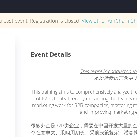
 a past event. Registration is closed.
View other
AmCham Ch
Event Details
This event is conducted in
本次活动语言为中
This training aims to comprehensively analyze the
of B2B clients, thereby enhancing the team's 
marketing work for B2B companies, mastering more
and improving marketing ef
很多外企是B2B类企业，需要在中国开发大量的企
存在竞争大、采购周期长、采购决策复杂、潜客挖