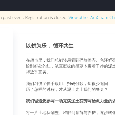
 a past event. Registration is closed.
View other
AmCham Ch
以耕为乐， 循环共生
在超市里，我们总能轻易看到码放整齐、色泽鲜
恰到好处的红，笔直挺拔的胡萝卜裹着干净的泥
得近乎完美。
我们习惯了伸手取用、扫码付款，却很少追问—
历了怎样的过程，才从泥土走上我们的餐桌？
我们诚邀您参与一场充满泥土芬芳与治愈力量的
将一片土地从翻整、堆肥到育苗与养护，逐步转