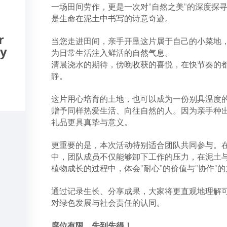
一场田间劳作，更是一次对"自然之美"的深度探
是生命在泥土中书写的诗意奇迹。
r
当您走进田间，亲手开垦这片属于自己的小菜地
ny
为日常生活注入鲜活的自然气息。
清晨浇水的期待，傍晚收获的喜悦，在快节奏的
静。
这片用心培育的土地，也可以成为一份别具温度
赠予同样热爱生活、向往自然的人。因为亲手种
礼品更具真挚与意义。
更重要的是，本次活动特别适合团队共同参与。
中，团队成员不仅能够卸下工作的压力，在泥土
植物成长的过程中，体会"耐心"的价值与"协作"
通过记录生长、分享成果，大家将更直观地理解
对绿色发展与社会责任的认同。
席位有限，先到先得！