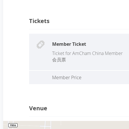
Tickets
Member Ticket
Ticket for AmCham China Member
会员票
Member Price
Venue